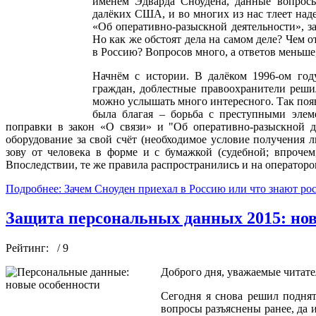
именем Эдварда Сноудена, данные вопросы
далёких США, и во многих из нас тлеет наде
«Об оперативно-разыскной деятельности», з
Но как же обстоят дела на самом деле? Чем
в Россию? Вопросов много, а ответов меньше,
Начнём с истории. В далёком 1996-ом году
граждан, доблестные правоохранители решил
можно услышать много интересного. Так поя
была благая – борьба с преступными элем
поправки в закон «О связи» и "Об оперативно-разыскной де
оборудование за свой счёт (необходимое условие получения 
зову от человека в форме и с бумажкой (судебной; впрочем
Впоследствии, те же правила распространились и на операторов
Подробнее: Зачем Сноуден приехал в Россию или что знают р
Защита персональных данных 2015: нов
Рейтинг:
/ 9
Доброго дня, уважаемые читате
Сегодня я снова решил поднят
вопросы разъяснены ранее, да 