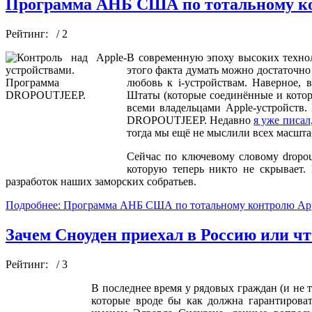
Программа АНБ США по тотальному ко
Рейтинг:
/ 2
В современную эпоху высоких техно
этого факта думать можно достаточно
любовь к i-устройствам. Наверное, 
Штаты (которые соединённые и котор
всеми владельцами Apple-устройств
DROPOUTJEEP. Недавно
я уже писал
тогда мы ещё не мыслили всех масшта
Сейчас по ключевому словому dropo
которую теперь никто не скрывает.
разработок наших заморских собратьев.
Подробнее: Программа АНБ США по тотальному контролю App
Зачем Сноуден приехал в Россию или ч
Рейтинг:
/ 3
В последнее время у рядовых граждан (и не 
которые вроде бы как должна гарантирова