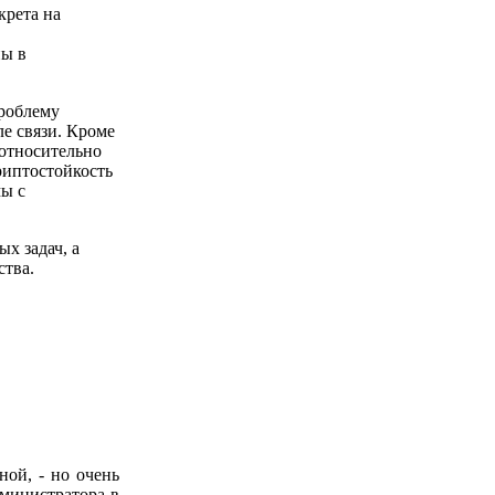
крета на
ны в
роблему
е связи. Кроме
 относительно
риптостойкость
мы с
х задач, а
ства.
ной, - но очень
министратора в