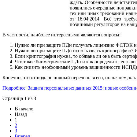
ждать. Особенности действител
появились очередные поправки в
тех или иных требований наш
от 16.04.2014. Всё это треб
позициями регуляторов на наш
В частности, наиболее интересными являются вопросы:
Нужно ли при защите ПДн получать лицензию ФСТЭК на
Нужно ли при защите ПДн использовать крипографию? И е
Если криптография нужна, то обязана ли она быть серт
Что такое биометрические ПДн и как определить, есть ли 
Как снизить необходимый уровень защищённости ИСПДн и
Конечно, это отнюдь не полный перечень всего, но начнём, как 
Подробнее: Защита персональных данных 2015: новые особенн
Страница 1 из 3
В начало
Назад
1
2
3
Вперёд