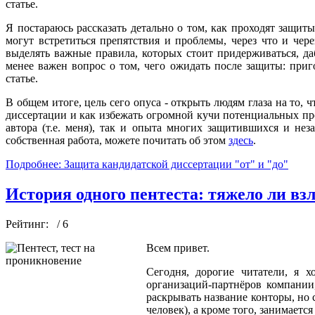
статье.
Я постараюсь рассказать детально о том, как проходят защит
могут встретиться препятствия и проблемы, через что и чер
выделять важные правила, которых стоит придерживаться, д
менее важен вопрос о том, чего ожидать после защиты: приг
статье.
В общем итоге, цель сего опуса - открыть людям глаза на то, 
диссертации и как избежать огромной кучи потенциальных про
автора (т.е. меня), так и опыта многих защитившихся и не
собственная работа, можете почитать об этом
здесь
.
Подробнее: Защита кандидатской диссертации "от" и "до"
История одного пентеста: тяжело ли вз
Рейтинг:
/ 6
Всем привет.
Сегодня, дорогие читатели, я х
организаций-партнёров компании
раскрывать название конторы, но 
человек), а кроме того, занимает