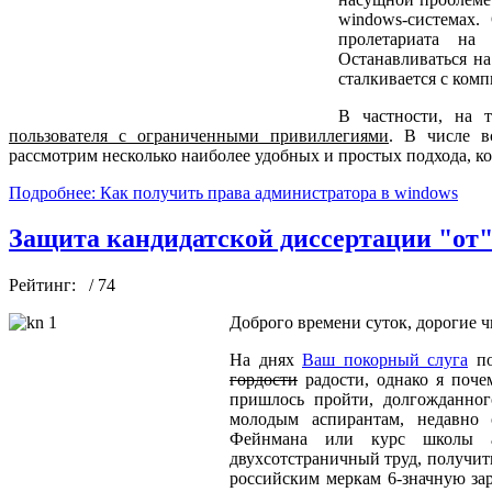
windows-системах.
пролетариата на
Останавливаться на
сталкивается с комп
В частности, на 
пользователя с ограниченными привиллегиями
. В числе в
рассмотрим несколько наиболее удобных и простых подхода, ко
Подробнее: Как получить права администратора в windows
Защита кандидатской диссертации "от"
Рейтинг:
/ 74
Доброго времени суток, дорогие ч
На днях
Ваш покорный слуга
по
гордости
радости, однако я почем
пришлось пройти, долгожданног
молодым аспирантам, недавно
Фейнмана или курс школы ан
двухсотстраничный труд, получить
российским меркам 6-значную зар