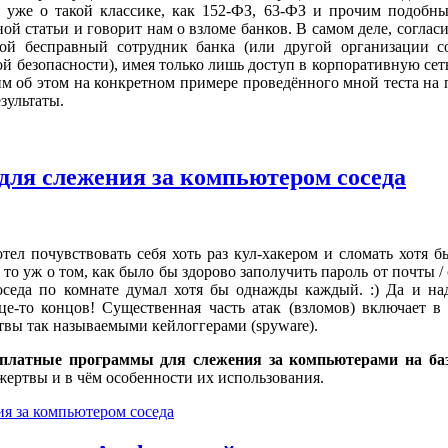
уже о такой классике, как 152-ФЗ, 63-ФЗ и прочим подобны
ой статьи и говорит нам о взломе банков. В самом деле, согласи
овой бесправный сотрудник банка (или другой организации 
безопасности), имея только лишь доступ в корпоративную сет
м об этом на конкретном примере проведённого мной теста на
зультаты.
для слежения за компьютером соседа
отел почувствовать себя хоть раз кул-хакером и сломать хотя бы
 то уж о том, как было бы здорово заполучить пароль от почты / 
оседа по комнате думал хотя бы однажды каждый. :) Да и над
це-то концов! Существенная часть атак (взломов) включает в
вы так называемыми кейлоггерами (spyware).
сплатные программы для слежения за компьютерами на ба
жертвы и в чём особенности их использования.
я за компьютером соседа