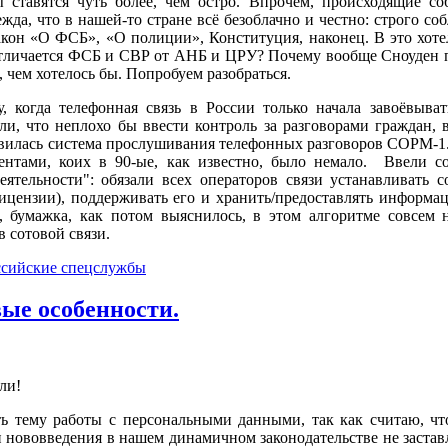
 ставятся чуть более, чем остро. Впрочем, происходящие со
жда, что в нашей-то стране всё безоблачно и честно: строго со
акон «О ФСБ», «О полиции», Конституция, наконец. В это хоте
 отличается ФСБ и СВР от АНБ и ЦРУ? Почему вообще Сноуден 
 чем хотелось бы. Попробуем разобраться.
, когда телефонная связь в России только начала завоёвыват
и, что неплохо бы ввести контроль за разговорами граждан, 
вилась система прослушивания телефонных разговоров СОРМ-1.
ентами, коих в 90-ые, как известно, было немало. Ввели с
ятельности": обязали всех операторов связи устанавливать с
лицензии), поддерживать его и хранить/предоставлять информ
, бумажка, как потом выяснилось, в этом алгоритме совсем не
 сотовой связи.
оссийские спецслужбы
ые особенности.
ли!
ь тему работы с персональными данными, так как считаю, что
и нововведения в нашем динамичном законодательстве не застав