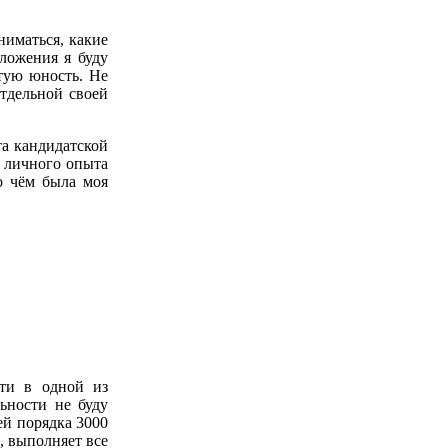
ниматься, какие
зложения я буду
тую юность. Не
отдельной своей
та кандидатской
к личного опыта
о чём была моя
сти в одной из
ьности не буду
ей порядка 3000
, выполняет все