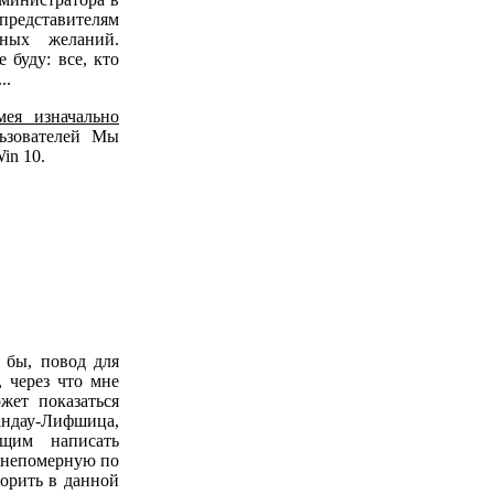
представителям
ных желаний.
 буду: все, кто
..
мея изначально
льзователей Мы
in 10.
 бы, повод для
, через что мне
жет показаться
ндау-Лифшица,
щим написать
я непомерную по
ворить в данной