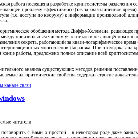
ская работа посвящена разработке криптосистемы разделения се
решающей проблему эффективного (т.е. за квазилинейное время)
ступа (т.е. доступа по кворуму) к информации произвольной дли
язи.
горитмическое обобщения метода Диффи-Хеллмана, решающее п
 между произвольным числом участников в незащищённом канал
азделения секрета, работающий за квази-логарифмическое время
 интерполяционных многочленов Лагранжа. При этом доказана к
В конце работы, предложено полное описание всей криптосисте
внительного анализа существующих методов решения поставленны
ываемые алгоритмические свойства содержат строгие доказатель
м канале связи
windows
емые читатели.
 поговорить с Вами о простой - в некотором роде даже баналь
многих российских граждан - о получении прав локального ад