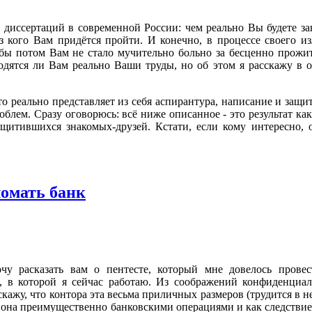
ы диссертаций в современной России: чем реально Вы будете за
ез кого Вам придётся пройти. И конечно, в процессе своего и
абы потом Вам не стало мучительно больно за бесценно прожи
одятся ли Вам реально Ваши труды, но об этом я расскажу в 
что реально представляет из себя аспирантура, написание и защи
блем. Сразу оговорюсь: всё ниже описанное - это результат ка
защитившихся знакомых-друзей. Кстати, если кому интересно, 
ломать банк
очу расказать вам о пентесте, который мне довелось прове
, в которой я сейчас работаю. Из соображений конфиденциал
скажу, что контора эта весьма приличных размеров (трудится в н
ся она преимущественно банковскими операциями и как следствие