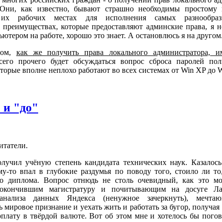
 Они, как известно, бывают страшно необходимы простому 
 их рабочих местах для исполнения самых разнообраз
 преимуществах, которые предоставляют админские права, я не
ьютером на работе, хорошо это знает. А остановлюсь я на другом.
том,
как же получить права локального администратора, и
сего прочего будет обсуждаться вопрос сброса паролей по
торые вполне неплохо работают во всех системах от Win XP до W
 и "до"
итатели.
лучил учёную степень кандидата технических наук. Казалось
у-то впал в глубокие раздумья по поводу того, стоило ли то
о диплома. Вопрос отнюдь не столь очевидный, как это мо
 окончившим магистратуру и почитывающим на досуге Ла
ализа данных Яндекса (ненужное зачеркнуть), мечтаю
 мировое признание и уехать жить и работать за бугор, получа
плату в твёрдой валюте. Вот об этом мне и хотелось бы пого