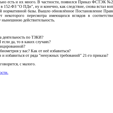
ьно есть и их много. В частности, появился Приказ ФСТЭК №21
 152-ФЗ "О ПДн", ну и конечно, как следствие, снова встал воп
ей нормативной базы. Вышло обновлённое Постановление Прав
ует некоторого пересмотра имеющихся вглядов в соответст
у нынешнюю действительность.
 деятельность по ТЗКИ?
сли да, то в каких случаях?
ифицированной?
биометрия у вас? Как от неё избавиться?
 избавиться от ряда "ненужных требований" 21-го приказа?
говорится, с малого.
ости.