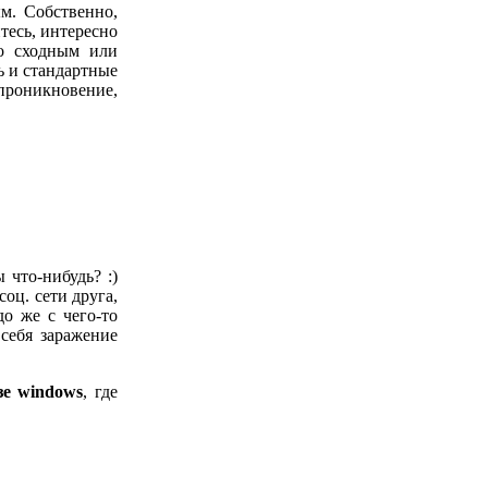
м. Собственно,
тесь, интересно
со сходным или
ь и стандартные
 проникновение,
 что-нибудь? :)
соц. сети друга,
о же с чего-то
 себя заражение
зе windows
, где