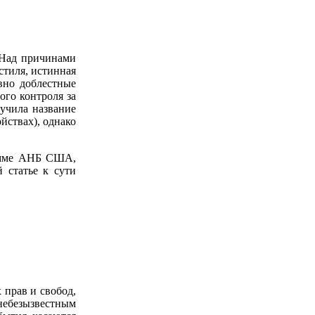
 Над причинами
стиля, истинная
авно доблестные
ого контроля за
учила название
ойствах), однако
рамме АНБ США,
й статье
к сути
 прав и свобод,
небезызвестным