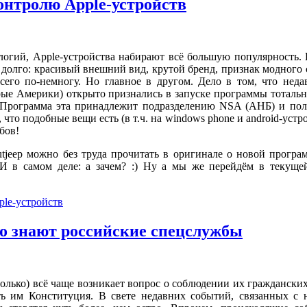
нтролю Apple-устройств
логий, Apple-устройства набирают всё большую популярность.
 долго: красивый внешний вид, крутой бренд, признак модного 
всего по-немногу. Но главное в другом. Дело в том, что нед
ые Америки) открыто признались в запуске программы тотальн
. Программа эта принадлежит подразделению NSA (АНБ) и пол
, что подобные вещи есть (в т.ч. на windows phone и android-устр
бов!
utjeep можно без труда прочитать в оригинале о новой прог
 И в самом деле: а зачем? :) Ну а мы же перейдём
в текуще
le-устройств
то знают российские спецслужбы
только) всё чаще возникает вопрос о соблюдении их гражданских
ть им Конституция. В свете недавних событий, связанных с 