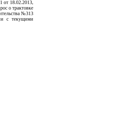
 от 18.02.2013,
рос о трактовке
ительства №313
вии с текущими