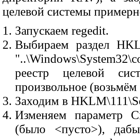
целевой системы примерн
Запускаем regedit.
Выбираем раздел HKL
"..\Windows\System32\c
реестр целевой сис
произвольное (возьмём 
Заходим в HKLM\111\S
Изменяем параметр C
(было <пусто>), даб