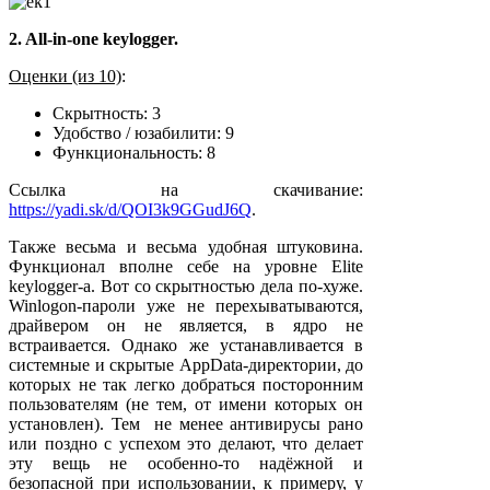
2. All-in-one keylogger.
Оценки (из 10)
:
Скрытность: 3
Удобство / юзабилити: 9
Функциональность: 8
Ссылка на скачивание:
https://yadi.sk/d/QOI3k9GGudJ6Q
.
Также весьма и весьма удобная штуковина.
Функционал вполне себе на уровне Elite
keylogger-а. Вот со скрытностью дела по-хуже.
Winlogon-пароли уже не перехыватываются,
драйвером он не является, в ядро не
встраивается. Однако же устанавливается в
системные и скрытые AppData-директории, до
которых не так легко добраться посторонним
пользователям (не тем, от имени которых он
установлен). Тем не менее антивирусы рано
или поздно с успехом это делают, что делает
эту вещь не особенно-то надёжной и
безопасной при использовании, к примеру, у