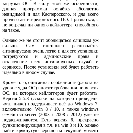
загрузки ОС. В силу этой же особенности,
данная программка остаётся абсолютно
невидимой и для Каспероского, и для всего
прочего анти-вредоносного ПО. Признаться, я
не встречал ни одного кейлоггера, способного
на такое.
Однако же не стоит обольщаться слишком уж
сильно. Сам инсталлер распознаётся
антивирусами очень легко и для его установки
потребуются и админовские права и
отключение всех антивирусных служб и
сервисов. После установки всё будет работать
идеально в любом случае.
Кроме того, описанная особенность (работа на
уровне ядра ОС) вносит требования по версия
ОС, на которых кейлоггеров будет работать.
Версия 5-5.3 (ссылки на которую приведены
чуть ниже) поддерживает всё до Windows 7,
включительно. Win 8 / 10, а также windows
семейства server (2003 / 2008 / 2012) уже не
поддерживаются. Есть версия 6, прекрасно
функционирующая в т.ч. на win 8 и 10, однако
найти крякнутую версию на текущий момент