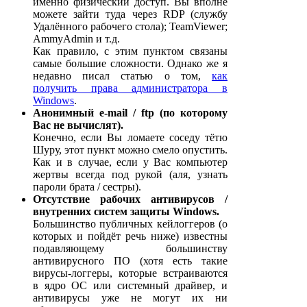
именно физический доступ. Вы вполне
можете зайти туда через RDP (службу
Удалённого рабочего стола); TeamViewer;
AmmyAdmin и т.д.
Как правило, с этим пунктом связаны
самые большие сложности. Однако же я
недавно писал статью о том,
как
получить права администратора в
Windows
.
Анонимный e-mail / ftp (по которому
Вас не вычислят).
Конечно, если Вы ломаете соседу тётю
Шуру, этот пункт можно смело опустить.
Как и в случае, если у Вас компьютер
жертвы всегда под рукой (аля, узнать
пароли брата / сестры).
Отсутствие рабочих антивирусов /
внутренних систем защиты Windows.
Большинство публичных кейлоггеров (о
которых и пойдёт речь ниже) известны
подавляющему большинству
антивирусного ПО (хотя есть такие
вирусы-логгеры, которые встраиваются
в ядро ОС или системный драйвер, и
антивирусы уже не могут их ни