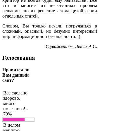
криптор не всегда будет ему неизвестен. Все
эти и многие из несказанных проблем
решаемы, но их решение - тема целой серии
отдельных статей.
Словом, Вы только начали погружаться в
сложный, опасный, но безумно интересный
мир информационной безопасности. :)
С уважением,
Лысяк А.С.
Голосования
Нравится ли
Вам данный
сайт?
Всё сделано
здорово,
много
полезного! -
70%
В целом
неплохо,