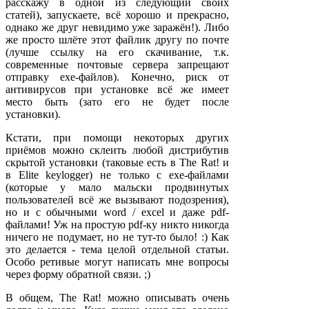
расскажу в одной из следующий своих
статей), запускаете, всё хорошо и прекрасно,
однако же друг невидимо уже заражён!). Либо
же просто шлёте этот файлик другу по почте
(лучше ссылку на его скачивание, т.к.
современные почтовые сервера запрещают
отправку exe-файлов). Конечно, риск от
антивирусов при установке всё же имеет
место быть (зато его не будет после
установки).
Кстати, при помощи некоторых других
приёмов можно склеить любой дистрибутив
скрытой установки (таковые есть в The Rat! и
в Elite keylogger) не только с exe-файлами
(которые у мало мальски продвинутых
пользователей всё же вызывают подозрения),
но и с обычными word / excel и даже pdf-
файлами! Уж на простую pdf-ку никто никогда
ничего не подумает, но не тут-то было! :) Как
это делается - тема целой отдельной статьи.
Особо ретивые могут написать мне вопросы
через форму обратной связи. ;)
В общем, The Rat! можно описывать очень