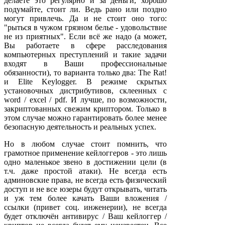
делаете это регулярно и за деньги, хорошо
подумайте, стоит ли. Ведь рано или поздно
могут привлечь. Да и не стоит оно того:
"рыться в чужом грязном белье - удовольствие
не из приятных". Если всё же надо (а может,
Вы работаете в сфере расследования
компьютерных преступлений и такие задачи
входят в Ваши профессиональные
обязанности), то варианта только два: The Rat!
и Elite Keylogger. В режиме скрытых
установочных дистрибутивов, склеенных с
word / excel / pdf. И лучше, по возможности,
закриптованных свежим криптором. Только в
этом случае можно гарантировать более менее
безопасную деятельность и реальных успех.
Но в любом случае стоит помнить, что
грамотное применение кейлоггеров - это лишь
одно маленькое звено в достижении цели (в
т.ч. даже простой атаки). Не всегда есть
админовские права, не всегда есть физический
доступ и не все юзеры будут открывать, читать
и уж тем более качать Ваши вложения /
ссылки (привет соц. инженерии), не всегда
будет отключён антивирус / Ваш кейлоггер /