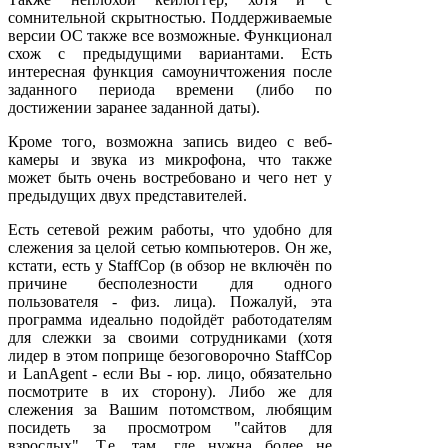
сомнительной скрытностью. Поддерживаемые
версии ОС также все возможные. Функционал
схож с предыдущими вариантами. Есть
интересная функция самоуничтожения после
заданного периода времени (либо по
достижении заранее заданной даты).
Кроме того, возможна запись видео с веб-
камеры и звука из микрофона, что также
может быть очень востребовано и чего нет у
предыдущих двух представителей.
Есть сетевой режим работы, что удобно для
слежения за целой сетью компьютеров. Он же,
кстати, есть у StaffCop (в обзор не включён по
причине бесполезности для одного
пользователя - физ. лица). Пожалуй, эта
программа идеально подойдёт работодателям
для слежки за своими сотрудниками (хотя
лидер в этом поприще безоговорочно StaffCop
и LanAgent - если Вы - юр. лицо, обязательно
посмотрите в их сторону). Либо же для
слежения за Вашим потомством, любящим
посидеть за просмотром "сайтов для
взрослых". Т.е. там, где нужна более не