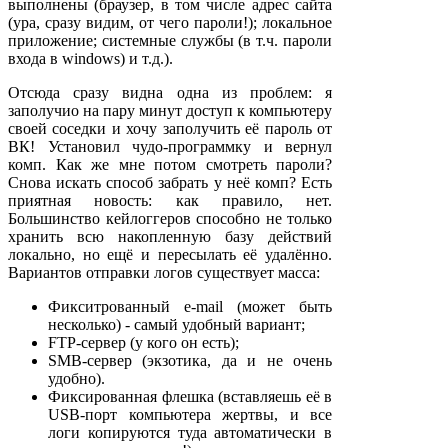
выполнены (браузер, в том числе адрес сайта
(ура, сразу видим, от чего пароли!); локальное
приложение; системные службы (в т.ч. пароли
входа в windows) и т.д.).
Отсюда сразу видна одна из проблем: я
заполучио на пару минут доступ к компьютеру
своей соседки и хочу заполучить её пароль от
ВК! Установил чудо-программку и вернул
комп. Как же мне потом смотреть пароли?
Снова искать способ забрать у неё комп? Есть
приятная новость: как правило, нет.
Большинство кейлоггеров способно не только
хранить всю накопленную базу действий
локально, но ещё и пересылать её удалённо.
Вариантов отправки логов существует масса:
Фикситрованный e-mail (может быть
несколько) - самый удобный вариант;
FTP-сервер (у кого он есть);
SMB-сервер (экзотика, да и не очень
удобно).
Фиксированная флешка (вставляешь её в
USB-порт компьютера жертвы, и все
логи копируются туда автоматически в