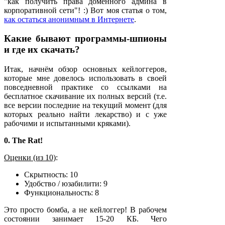
"как получить права доменного админа в
корпоративной сети"! :) Вот моя статья о том,
как остаться анонимным в Интернете
.
Какие бывают программы-шпионы
и где их скачать?
Итак, начнём обзор основных кейлоггеров,
которые мне довелось использовать в своей
повседневной практике со ссылками на
бесплатное скачивание их полных версий (т.е.
все версии последние на текущий момент (для
которых реально найти лекарство) и с уже
рабочими и испытанными кряками).
0. The Rat!
Оценки (из 10)
:
Скрытность: 10
Удобство / юзабилити: 9
Функциональность: 8
Это просто бомба, а не кейлоггер! В рабочем
состоянии занимает 15-20 КБ. Чего