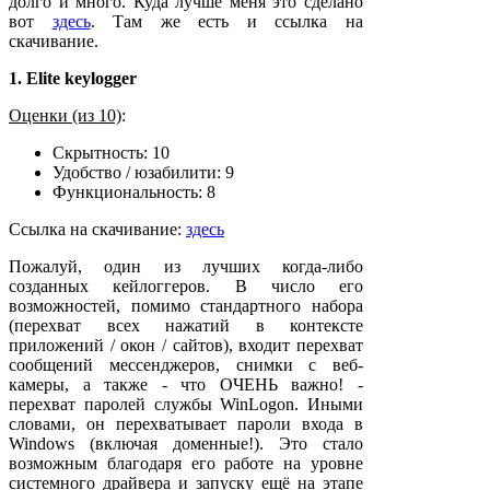
долго и много. Куда лучше меня это сделано
вот
здесь
. Там же есть и ссылка на
скачивание.
1. Elite keylogger
Оценки (из 10)
:
Скрытность: 10
Удобство / юзабилити: 9
Функциональность: 8
Ссылка на скачивание:
здесь
Пожалуй, один из лучших когда-либо
созданных кейлоггеров. В число его
возможностей, помимо стандартного набора
(перехват всех нажатий в контексте
приложений / окон / сайтов), входит перехват
сообщений мессенджеров, снимки с веб-
камеры, а также - что ОЧЕНЬ важно! -
перехват паролей службы WinLogon. Иными
словами, он перехватывает пароли входа в
Windows (включая доменные!). Это стало
возможным благодаря его работе на уровне
системного драйвера и запуску ещё на этапе