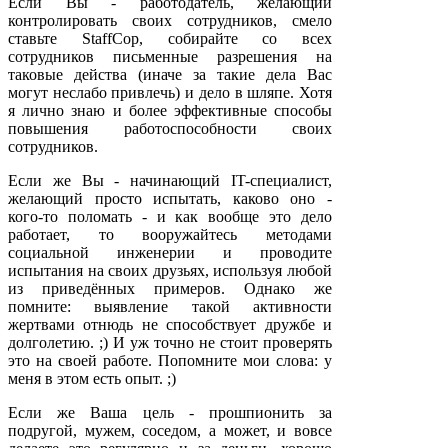
Если Вы - работодатель, желающий
контролировать своих сотрудников, смело
ставьте StaffCop, собирайте со всех
сотрудников письменные разрешения на
таковые действа (иначе за такие дела Вас
могут неслабо привлечь) и дело в шляпе. Хотя
я лично знаю и более эффективные способы
повышения работоспособности своих
сотрудников.
Если же Вы - начинающий IT-специалист,
желающий просто испытать, каково оно -
кого-то поломать - и как вообще это дело
работает, то вооружайтесь методами
социальной инженерии и проводите
испытания на своих друзьях, используя любой
из приведённых примеров. Однако же
помните: выявление такой активности
жертвами отнюдь не способствует дружбе и
долголетию. ;) И уж точно не стоит проверять
это на своей работе. Попомните мои слова: у
меня в этом есть опыт. ;)
Если же Ваша цель - прошпионить за
подругой, мужем, соседом, а может, и вовсе