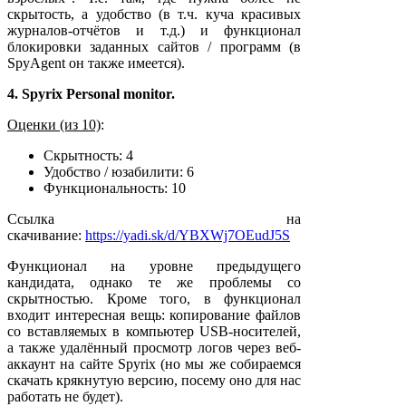
скрытость, а удобство (в т.ч. куча красивых
журналов-отчётов и т.д.) и функционал
блокировки заданных сайтов / программ (в
SpyAgent он также имеется).
4. Spyrix Personal monitor.
Оценки (из 10)
:
Скрытность: 4
Удобство / юзабилити: 6
Функциональность: 10
Ссылка на
скачивание:
https://yadi.sk/d/YBXWj7OEudJ5S
Функционал на уровне предыдущего
кандидата, однако те же проблемы со
скрытностью. Кроме того, в функционал
входит интересная вещь: копирование файлов
со вставляемых в компьютер USB-носителей,
а также удалённый просмотр логов через веб-
аккаунт на сайте Spyrix (но мы же собираемся
скачать крякнутую версию, посему оно для нас
работать не будет).