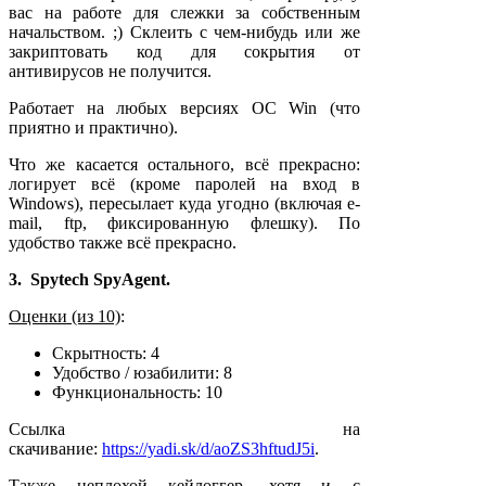
вас на работе для слежки за собственным
начальством. ;) Склеить с чем-нибудь или же
закриптовать код для сокрытия от
антивирусов не получится.
Работает на любых версиях ОС Win (что
приятно и практично).
Что же касается остального, всё прекрасно:
логирует всё (кроме паролей на вход в
Windows), пересылает куда угодно (включая e-
mail, ftp, фиксированную флешку). По
удобство также всё прекрасно.
3. Spytech SpyAgent.
Оценки (из 10)
:
Скрытность: 4
Удобство / юзабилити: 8
Функциональность: 10
Ссылка на
скачивание:
https://yadi.sk/d/aoZS3hftudJ5i
.
Также неплохой кейлоггер, хотя и с