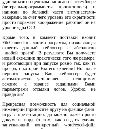
удивляться: он целиком написан на ассемблере
(ветераны-программисты прослезились) и
написан по большей части энтузиастами-
хакерами, за счёт чего уровень его скрытности
просто поражает воображение: работает он на
уровне ядра ОС!
Кроме того, в комлект поставки входит
FileConnector - мини-программа, позволяющая
склеить данный кейлоггер с абсолютно
любой прогой. В результате Вы получаете
новый exe-шник практически того же размера,
и работающий при запуске ровно так, как та
програ, с которой Вы его склеили! Но после
первого запуска Ваш кейлоггер будет
автоматически установлен в невидимом
режиме с заранее заданными Вами
параметрами отсылки логов. Удобно, не
правда ли?
Прекрасная возможность для социальной
инженерии (приносите другу на флешке файл-
игру / презентацию, да можно даже просто
документ ворд (о том, как создать exe-ик,
запускающий конкретный word/excel-файл