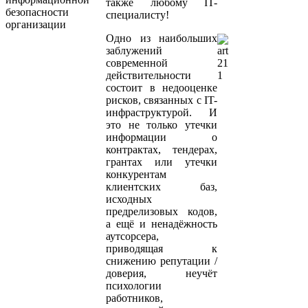
также любому IT-
специалисту!
Одно из наибольших
заблужений
современной
действительности
состоит в недооценке
рисков, связанных с IT-
инфраструктурой. И
это не только утечки
информации о
контрактах, тендерах,
грантах или утечки
конкурентам
клиентских баз,
исходных
предрелизовых кодов,
а ещё и ненадёжность
аутсорсера,
приводящая к
снижению репутации /
доверия, неучёт
психологии
работников,