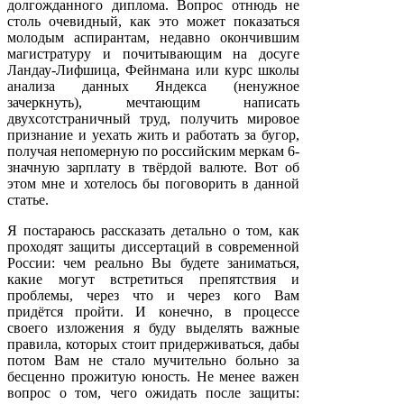
долгожданного диплома. Вопрос отнюдь не
столь очевидный, как это может показаться
молодым аспирантам, недавно окончившим
магистратуру и почитывающим на досуге
Ландау-Лифшица, Фейнмана или курс школы
анализа данных Яндекса (ненужное
зачеркнуть), мечтающим написать
двухсотстраничный труд, получить мировое
признание и уехать жить и работать за бугор,
получая непомерную по российским меркам 6-
значную зарплату в твёрдой валюте. Вот об
этом мне и хотелось бы поговорить в данной
статье.
Я постараюсь рассказать детально о том, как
проходят защиты диссертаций в современной
России: чем реально Вы будете заниматься,
какие могут встретиться препятствия и
проблемы, через что и через кого Вам
придётся пройти. И конечно, в процессе
своего изложения я буду выделять важные
правила, которых стоит придерживаться, дабы
потом Вам не стало мучительно больно за
бесценно прожитую юность. Не менее важен
вопрос о том, чего ожидать после защиты: