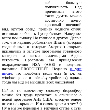
всё большую
популярность. Над
причинами этого
факта думать можно
достаточно долго:
красивый внешний
вид, крутой бренд, признак модного стиля,
истинная любовь к i-устройствам. Наверное,
всего по-немногу. Но главное в другом. Дело в
том, что недавно доблестные Штаты (которые
соединённые и которые Америки) открыто
признались в запуске программы тотального
контроля за всеми владельцами Apple-
устройств. Программа эта принадлежит
подразделению NSA (АНБ) и получила
название DROPOUTJEEP. Недавно
я уже
писал
, что подобные вещи есть (в т.ч. на
windows phone и android-устройствах), однако
тогда мы ещё не мыслили всех масштабов!
Сейчас по ключевому словому dropoutjeep
можно без труда прочитать в оригинале о
новой программе АНБ США, которую теперь
никто не скрывает. И в самом деле: а зачем? :)
Ну а мы же перейдём
в текущей статье
к сути