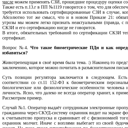
числе
можем применять СЗИ, прошедшие процедуру оценки соот
Также есть п.13.г в ПП №1119 говорится о том, что для обеспе
требуется использовать сертифицированные СЗИ в случае, ко
Абсолютно тот же смысл, что и в новом Приказе 21: обязат
угрозы мы можем легко признать неактуальными (правда, с 
СКЗИ и его сертификацию нигде не говорится.
В итоге, обязательных требований по сертификации СКЗИ те
сертификат.
Вопрос №4.
Что такое биометрические ПДн и как опреде
избавиться?
Животрепещущая в своё время была тема. :) Наконец-то пред
заключению, которое можно почитать в разъяснительном пись
Суть позиции регулятора заключается в следующем. Есть
соответствии со ст.11 152-ФЗ к биометрическим персональ
биологические или физиологические особенности человека 
личность. Ясно, что далеко не всегда оператор хранит, к при
Рассмотрим пример.
Случай №1. Оператор выдаёт сотрудникам электронные пропу
гражданина через СКУД-систему охранник видит на экране ф
к считывателю пропуска и сравнивает её с физиономией того
охранник молчит. Иначе с воплями выбегает из своей будоч