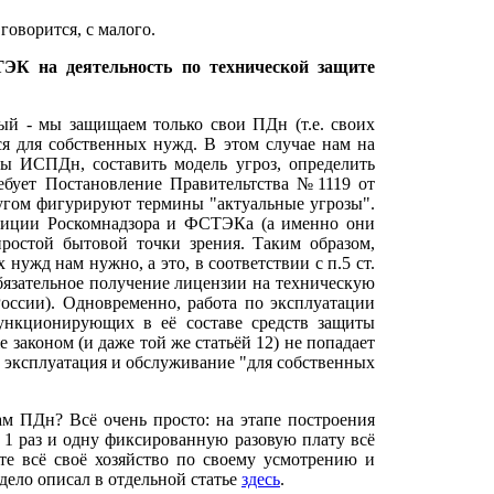
говорится, с малого.
ЭК на деятельность по технической защите
ый - мы защищаем только свои ПДн (т.е. своих
ся для собственных нужд. В этом случае нам на
ты ИСПДн, составить модель угроз, определить
требует Постановление Правительтства №1119 от
ругом фигурируют термины "актуальные угрозы".
позиции Роскомнадзора и ФСТЭКа (а именно они
ростой бытовой точки зрения. Таким образом,
ужд нам нужно, а это, в соответствии с п.5 ст.
обязательное получение лицензии на техническую
ссии). Одновременно, работа по эксплуатации
нкционирующих в её составе средств защиты
 законом (и даже той же статьёй 12) не попадает
а эксплуатация и обслуживание "для собственных
ам ПДн? Всё очень просто: на этапе построения
 1 раз и одну фиксированную разовую плату всё
ете всё своё хозяйство по своему усмотрению и
 дело описал в отдельной статье
здесь
.