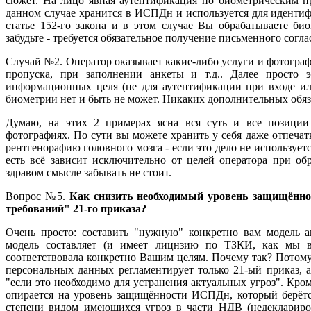
сюжет. На лицо явная аутентификация по биометрическим пр
данном случае хранится в ИСПДн и используется для идентиф
статье 152-го закона и в этом случае Вы обрабатываете би
забудьте - требуется обязательное получение письменного согла
Случай №2. Оператор оказывает какие-либо услуги и фотограф
пропуска, при заполнении анкеты и т.д.. Далее просто 
информационных целя (не для аутентификации при входе ил
биометрии нет и быть не может. Никаких дополнительных обяза
Думаю, на этих 2 примерах ясна вся суть и все позиции 
фотографиях. По сути вы можете хранить у себя даже отпечат
рентгенорафию головного мозга - если это дело не используетс
есть всё зависит исключительно от целей оператора при об
здравом смысле забывать не стоит.
Вопрос №5.
Как снизить необходимый уровень защищённ
требований" 21-го приказа?
Очень просто: составить "нужную" конкретно вам модель а
модель составляет (и имеет лицнзию по ТЗКИ, как мы в
соответствовала конкретно Вашим целям. Почему так? Потому
персональных данных регламентирует только 21-ый приказ, а
"если это необходимо для устранения актуальных угроз". Кро
опирается на уровень защищённости ИСПДн, который берётс
степени видом имеющихся угроз в части НДВ (недекларир