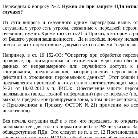
Переходим к вопросу №2.
Нужно ли при защите ПДн испол
случаях?
Из сути вопроса и сказанного одним параграфом выше, от
актуальных угроз есть угрозы, связанные с передачей перс
очевидно, нужно. Кроме того, есть 21-й Приказ, в котором ст
от Вашего уровня защищённости. Да и вообще, почему
нельз
почти во всех нормативных документах со словами "персональ
Например, в ст. 19 152-ФЗ: "Оператор при обработке перс
правовые, организационные и технические меры или обесп
данных от неправомерного или случайного доступа к н
копирования, предоставления, распространения персонал
действий в отношении персональных данных". Этот общий 
предъявления претензий к отсутствию соответствующих ме
№21 от 18.02.2013 в п. ЗИС.3: "Обеспечение защиты перс
навязывания (ввода ложной информации) при ее передаче (под
выход за пределы контролируемой зоны, в том числе беспровод
с Приложением к Приказу ФСТЭК №21) применим ко всем 4
исключения).
Вся печаль ситуации ещё и в том, что передавать по откры
возможностей для этого в нормативной базе РФ не указано. За
общедоступные ПДн. Это следует из п. а ст. 12 Постановлени
говорится о том, что в ИСПДн, обрабатывающая общедоступные