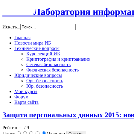
Лаборатория информацио
Искать...
Главная
Новости мира ИБ
Технические вопросы
Курс лекций ИБ
Криптография и криптоанализ
Сетевая безопасность
Физическая безопасность
Юридические вопросы
Орг. безопасность
Юр. безопасность
Мои курсы
Форум
Карта сайта
Защита персональных данных 2015: нов
Рейтинг:
/ 9
Плохо
Отлично