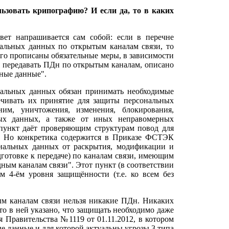
ьзовать крипографию? И если да, то в каких
вет напрашивается сам собой: если в перечне
ональных данных по открытым каналам связи, то
рого прописаны обязательные меры, в зависимости
я
передавать ПДн по открытым каналам, описано
ные данные".
ональных данных обязан принимать необходимые
ечивать их принятие для защиты персональных
им, уничтожения, изменения, блокирования,
ьных данных, а также от иных неправомерных
пункт даёт проверяющим структурам повод для
р. Но конкретика содержится в Приказе ФСТЭК
ональных данных от раскрытия, модификации и
готовке к передаче) по каналам связи, имеющим
ным каналам связи". Этот пункт (в соответствии
-ём уровня защищённости (т.е. ко всем без
тым каналам связи нельзя никакие ПДн. Никаких
то в ней указано, что защищать необходимо даже
я Правительства №1119 от 01.11.2012, в котором
 данные и для которой актуальны угрозы 3 типа