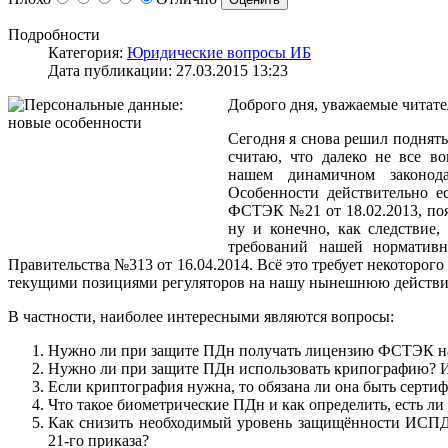
Подробности
Категория:
Юридические вопросы ИБ
Дата публикации: 27.03.2015 13:23
Доброго дня, уважаемые читате
Сегодня я снова решил поднять
считаю, что далеко не все в
нашем динамичном законода
Особенности действительно е
ФСТЭК №21 от 18.02.2013, по
ну и конечно, как следствие,
требований нашей норматив
Правительства №313 от 16.04.2014. Всё это требует некоторог
текущими позициями регуляторов на нашу нынешнюю действи
В частности, наиболее интересными являются вопросы:
Нужно ли при защите ПДн получать лицензию ФСТЭК на
Нужно ли при защите ПДн использовать крипографию? И е
Если криптография нужна, то обязана ли она быть серт
Что такое биометрические ПДн и как определить, есть ли 
Как снизить необходимый уровень защищённости ИСПДн
21-го приказа?