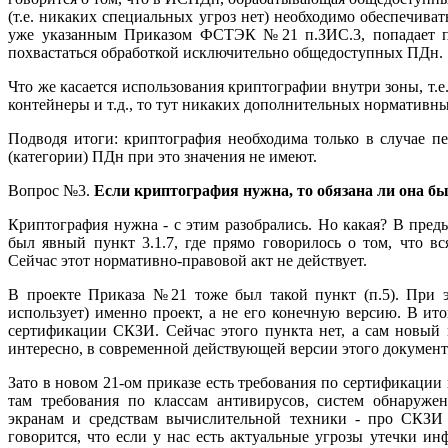
(т.е. никаких специальных угроз нет) необходимо обеспечиват
уже указанным Приказом ФСТЭК №21 п.ЗИС.3, попадает по
похвастаться обработкой исключительно общедоступных ПДн.
Что же касается использования криптографии внутри зоны, т.е.
контейнеры и т.д., то тут никаких дополнительных нормативны
Подводя итоги: криптография необходима только в случае 
(категории) ПДн при это значения не имеют.
Вопрос №3.
Если криптография нужна, то обязана ли она б
Криптография нужна - с этим разобрались. Но какая? В пре
был явный пункт 3.1.7, где прямо говорилось о том, что в
Сейчас этот нормативно-правовой акт не действует.
В проекте Приказа №21 тоже был такой пункт (п.5). При э
использует) именно проект, а не его конечную версию. В ито
сертификации СКЗИ. Сейчас этого пункта нет, а сам новый 
интересно, в современной действующей версии этого документа 
Зато в новом 21-ом приказе есть требования по сертификации в
там требования по классам антивирусов, систем обнаруже
экранам и средствам вычислительной техники - про СКЗИ 
говорится, что если у нас есть актуальные угрозы утечки и