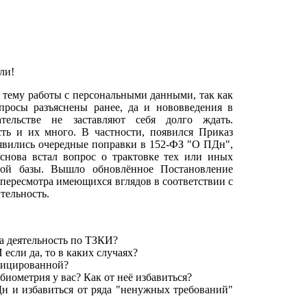
ли!
 тему работы с персональными данными, так как
опросы разъяснены ранее, да и нововведения в
тельстве не заставляют себя долго ждать.
сть и их много. В частности, появился Приказ
явились очередные поправки в 152-ФЗ "О ПДн",
 снова встал вопрос о трактовке тех или иных
ной базы. Вышло обновлённое Постановление
о пересмотра имеющихся вглядов в соответствии с
тельность.
 деятельность по ТЗКИ?
сли да, то в каких случаях?
ифицированной?
биометрия у вас? Как от неё избавиться?
 и избавиться от ряда "ненужных требований"