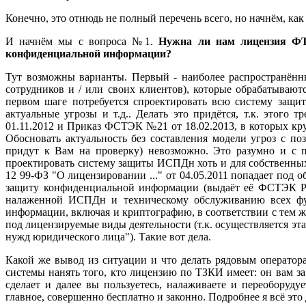
Конечно, это отнюдь не полный перечень всего, но начнём, как 
И начнём мы с вопроса №1.
Нужна ли нам лицензия ФТ
конфиденциальной информации?
Тут возможны варианты. Первый - наиболее распространённ
сотрудников и / или своих клиентов), которые обрабатывают
первом шаге потребуется спроектировать всю систему защи
актуальные угрозы и т.д.. Делать это придётся, т.к. этого 
01.11.2012 и Приказ ФСТЭК №21 от 18.02.2013, в которых к
Обосновать актуальность без составления модели угроз с 
придут к Вам на проверку) невозможно. Это разумно и с п
проектировать систему защиты ИСПДн хоть и для собственных н
12 99-ФЗ "О лицензировании ..." от 04.05.2011 попадает под 
защиту конфиденциальной информации (выдаёт её ФСТЭК Ро
налаженной ИСПДн и техническому обслуживанию всех фу
информации, включая и криптографию, в соответствии с тем же
под лицензируемые виды деятельности (т.к. осуществляется эт
нужд юридического лица"). Такие вот дела.
Какой же вывод из ситуации и что делать рядовым оператор
системы нанять того, кто лицензию по ТЗКИ имеет: он вам за
сделает и далее вы пользуетесь, налаживаете и переоборуду
главное, совершенно бесплатно и законно. Подробнее я всё это