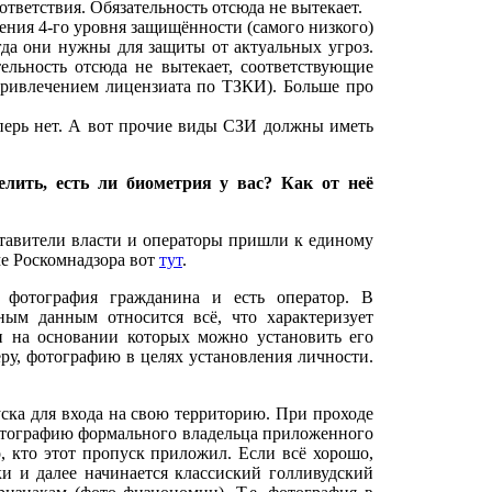
ветствия. Обязательность отсюда не вытекает.
чения 4-го уровня защищённости (самого низкого)
гда они нужны для защиты от актуальных угроз.
ельность отсюда не вытекает, соответствующие
привлечением лицензиата по ТЗКИ). Больше про
перь нет. А вот прочие виды СЗИ должны иметь
лить, есть ли биометрия у вас? Как от неё
ставители власти и операторы пришли к единому
ме Роскомнадзора вот
тут
.
 фотография гражданина и есть оператор. В
ным данным относится всё, что характеризует
и на основании которых можно установить его
меру, фотографию в целях установления личности.
ска для входа на свою территорию. При проходе
отографию формального владельца приложенного
, кто этот пропуск приложил. Если всё хорошо,
ки и далее начинается классиский голливудский