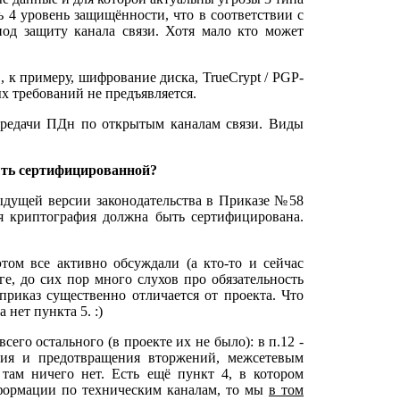
ь 4 уровень защищённости, что в соответствии с
д защиту канала связи. Хотя мало кто может
, к примеру, шифрование диска, TrueCrypt / PGP-
х требований не предъявляется.
передачи ПДн по открытым каналам связи. Виды
ыть сертифицированной?
дыдущей версии законодательства в Приказе №58
ся криптография должна быть сертифицирована.
том все активно обсуждали (а кто-то и сейчас
ге, до сих пор много слухов про обязательность
приказ существенно отличается от проекта. Что
нет пункта 5. :)
сего остального (в проекте их не было): в п.12 -
ния и предотвращения вторжений, межсетевым
там ничего нет. Есть ещё пункт 4, в котором
нформации по техническим каналам, то мы
в том