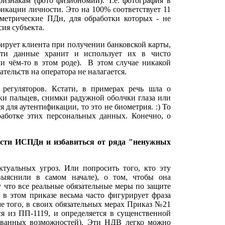
изнакам (фото физиономии). Т.е. фотография в
икации личности. Это на 100% соответствует 11
ометрические ПДн, для обработки которых - не
сия субъекта.
ирует клиента при получении банковской карты,
эти данные хранит и использует их в чисто
и чём-то в этом роде). В этом случае никакой
тельств на оператора не налагается.
регуляторов. Кстати, в примерах речь шла о
ки пальцев, снимки радужной оболчки глаза или
я для аутентификации, то это не биометрия. :) То
работке этих персональных данных. Конечно, о
ости ИСПДн и избавиться от ряда "ненужных
ктуальных угроз. Или попросить того, кто эту
ыяснили в самом начале), о том, чтобы она
 что все реальные обязательные меры по защите
 в этом приказе весьма часто фигурирует фраза
ме того, в своих обязательных мерах Приказ №21
я из ПП-1119, и определяется в сущенственной
ованных возможностей). Эти НДВ легко можно