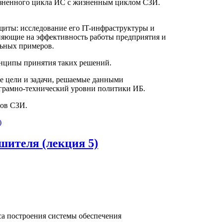
изненного цикла ИС с жизненным циклом СЗИ.
щиты: исследование его IT-инфраструктуры и
ияющие на эффективность работы предприятия и
льных примеров.
инципы принятия таких решений.
е цели и задачи, решаемые данными
грамно-технический уровни политики ИБ.
тов СЗИ.
)
шителя (лекция 5)
са построения системы обеспечения