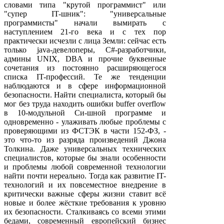
словами типа "крутой программист" или
"супер IT-шник": "универсальные
программисты" начали вымирать с
наступлением 21-го века и с тех пор
практически исчезли с лица Земли: сейчас есть
только java-девелоперы, C#-разработчики,
админы UNIX, DBA и прочие буквенные
сочетания из постоянно расширяющегося
списка IT-профессий. Те же тенденции
наблюдаются и в сфере информационной
безопасности. Найти специалиста, который бы
мог без труда находить ошибки buffer overflow
в 10-модульной Си-шной программе и
одновременно - улаживать любые проблемы с
проверяющими из ФСТЭК в части 152-ФЗ, -
это что-то из разряда произведений Джона
Толкина. Даже универсальных технических
специалистов, которые бы знали особенности
и проблемы любой современной технологии
найти почти нереально. Тогда как развитие IT-
технологий и их повсеместное внедрение в
критически важные сферы жизни ставит всё
новые и более жёсткие требования к уровню
их безопасности. Сталкиваясь со всеми этими
бедами, современный европейский бизнес