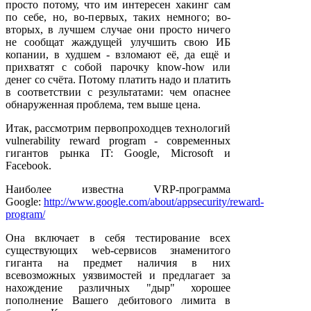
просто потому, что им интересен хакинг сам
по себе, но, во-первых, таких немного; во-
вторых, в лучшем случае они просто ничего
не сообщат жаждущей улучшить свою ИБ
копании, в худшем - взломают её, да ещё и
прихватят с собой парочку know-how или
денег со счёта. Потому платить надо и платить
в соответствии с результатами: чем опаснее
обнаруженная проблема, тем выше цена.
Итак, рассмотрим первопроходцев технологий
vulnerability reward program - современных
гигантов рынка IT: Google, Microsoft и
Facebook.
Наиболее известна VRP-программа
Google:
http://www.google.com/about/appsecurity/reward-
program/
Она включает в себя тестирование всех
существующих web-сервисов знаменитого
гиганта на предмет наличия в них
всевозможных уязвимостей и предлагает за
нахождение различных "дыр" хорошее
пополнение Вашего дебитового лимита в