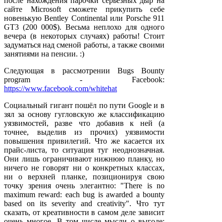
после нахождения парочки серьёзных дыр на
сайте Microsoft сможете прикупить себе
новенькую Bentley Continental или Porsche 911
GT3 (200 000$). Весьма неплохо для одного
вечера (в некоторых случаях) работы! Стоит
задуматься над сменой работы, а также своими
занятиями на пенсии. :)
Следующая в рассмотрении Bugs Bounty
program - Facebook:
https://www.facebook.com/whitehat
Социальный гигант пошёл по пути Google и в
зял за основу гугловскую же классификацию
уязвимостей, разве что добавив к ней (а
точнее, выделив из прочих) уязвимости
повышения привилегий. Что же касается их
прайс-листа, то ситуация туг неоднозначная.
Они лишь ограничивают нижнюю планку, но
ничего не говорят ни о конкретных классах,
ни о верхней планке, позиционируя свою
точку зрения очень элегантно: "There is
no
maximum reward
: each bug is awarded a bounty
based on its severity and creativity". Что тут
сказать, от креативности в самом деле зависит
очень многое. В том числе мысли о выгоде: