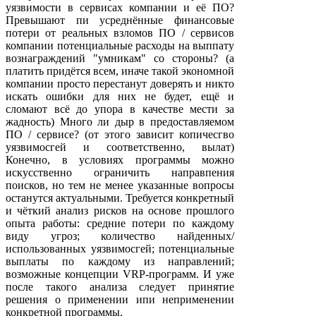
уязвимости в сервисах компании и её ПО?
Превышают пи усреднённые финансовые
потери от реальных взломов ПО / сервисов
компании потенциальные расходы на выппату
вознаграждений "умникам" со стороны? (а
платить придётся всем, иначе такой экономной
компании просто перестанут доверять и никто
искать ошибки для них не будет, ещё и
сломают всё до упора в качестве мести за
жадность) Много ли дыр в предоставляемом
ПО / сервисе? (от этого зависит копичесгво
уязвимосгей и соответственно, вылат)
Конечно, в условиях программы можно
искусственно ограничить направпения
поисков, но тем не менее указанные вопросы
останутся актуальными. Требуется конкретный
и чёткий анализ рисков на основе прошлого
опыта работы: средние потери по каждому
виду угроз; количество найденных/
использованных уязвимосгей; потенциальные
выплаты по каждому из направлений;
возможные концепции VRP-программ. И уже
после такого анализа следует принятие
решения о применении ипи неприменении
конкретной программы.