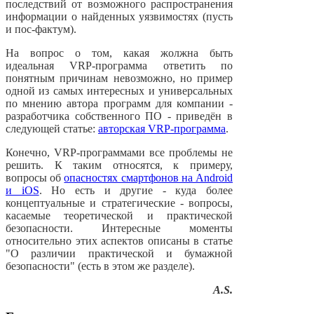
последствий от возможного распространения
информации о найденных уязвимостях (пусть
и пос-фактум).
На вопрос о том, какая жолжна быть
идеальная VRP-программа ответить по
понятным причинам невозможно, но пример
одной из самых интересных и универсальных
по мнению автора программ для компании -
разработчика собственного ПО - приведён в
следующей статье:
авторская VRP-программа
.
Конечно, VRP-программами все проблемы не
решить. К таким относятся, к примеру,
вопросы об
опасностях смартфонов на Android
и iOS
. Но есть и другие - куда более
концептуальные и стратегические - вопросы,
касаемые теоретической и практической
безопасности. Интересные моменты
относительно этих аспектов описаны в статье
"О различии практической и бумажной
безопасности" (есть в этом же разделе).
A.S.