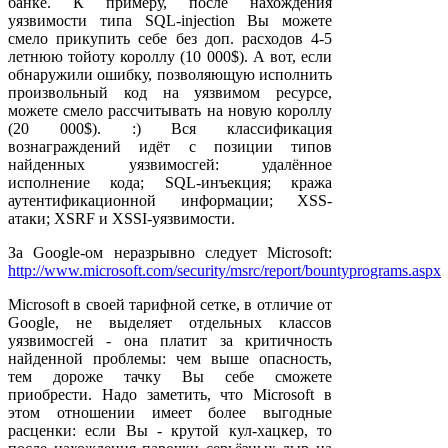
банке. К примеру, после нахождения
уязвимости типа SQL-injection Вы можете
смело прикупить себе без доп. расходов 4-5
летнюю тойоту короллу (10 000$). А вот, если
обнаружили ошибку, позволяющую исполнить
произвольный код на уязвимом ресурсе,
можете смело рассчитывать на новую короллу
(20 000$). :) Вся классификация
вознаграждений идёт с позиции типов
найденных уязвимосгей: удалённое
исполнение кода; SQL-инъекция; кража
аутентификационной информации; XSS-
атаки; XSRF и XSSI-уязвимости.
За Google-ом неразрывно следует Microsoft:
http://www.microsoft.com/security/msrc/report/bountyprograms.aspx
Microsoft в своей тарифной сетке, в отличие от
Google, не выделяет отдельных классов
уязвимосгей - она платит за критичность
найденной проблемы: чем выше опасность,
тем дороже тачку Вы себе сможете
приобрести. Надо заметить, что Microsoft в
этом отношении имеет более выгодные
расценки: если Вы - крутой кул-хацкер, то