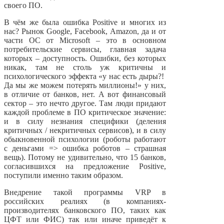
своего ПО.
В чём же была ошибка Positive и многих из
нас? Рынок Google, Facebook, Amazon, да и от
части ОС от Microsoft – это в основном
потребительские сервисы, главная задача
которых – доступность. Ошибки, без которых
никак, там не столь уж критичны и
психологического эффекта «у нас есть дыры?!
Да мы же можем потерять миллионы!» у них,
в отличие от банков, нет. А вот финансовый
сектор – это нечто другое. Там люди придают
каждой проблеме в ПО критическое значение:
и в силу незнания специфики (деления
критичных / некритичных сервисов), и в силу
обыкновенной психологии (роботы работают
с деньгами => ошибка роботов – страшная
вещь). Потому не удивительно, что 15 банков,
согласившихся на предложение Positive,
поступили именно таким образом.
Внедрение такой программы VRP в
российских реалиях (в компаниях-
производителях банковского ПО, таких как
ЦФТ или ФИС) так или иначе приведёт к